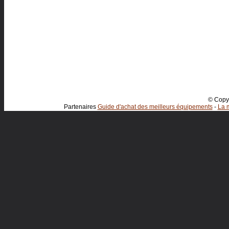
© Copyr
Partenaires
Guide d'achat des meilleurs équipements
-
La m